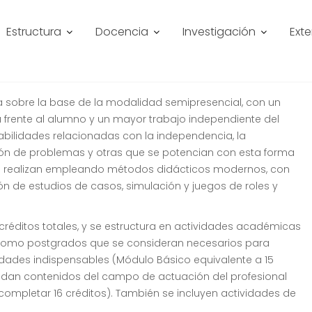
URÍSTICA
Estructura
Docencia
Investigación
Ext
 Turística
a sobre la base de la modalidad semipresencial, con un
frente al alumno y un mayor trabajo independiente del
habilidades relacionadas con la independencia, la
ución de problemas y otras que se potencian con esta forma
se realizan empleando métodos didácticos modernos, con
ón de estudios de casos, simulación y juegos de roles y
 créditos totales, y se estructura en actividades académicas
 como postgrados que se consideran necesarios para
dades indispensables (Módulo Básico equivalente a 15
rindan contenidos del campo de actuación del profesional
completar 16 créditos). También se incluyen actividades de