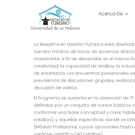
MAESTRÍA EN GESTIÓN T
Acerca De
Inicio
Docencia
Posgrado
Maestría en Gestión
La Maestría en Gestión Turística está diseñad
número mínimo de horas de docencia directa 
maestrante, a fin de desarrollar en el mismo 
creatividad, la capacidad de análisis, la sol
de enseñanza. Los encuentros presenciales 
prevalencia de discusiones grupales, realizaci
discusión de videos.
El Programa se sustenta en la obtención de 71
definidas por un conjunto de cursos básicos
conformar una base conceptual y crear habili
créditos), y aquellas específicas donde se b
(Módulo Profesional, cursos opcionales hasta 
carácter científico (40 créditos).